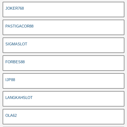
JOKER768
PASTIGACOR88
SIGMASLOT
FORBES88
IJP88
LANGKAHSLOT
OLA62