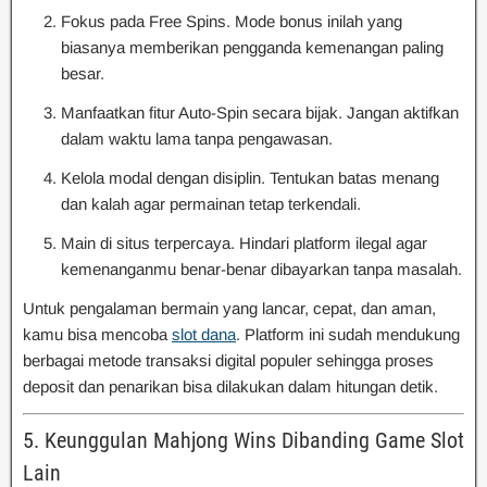
Fokus pada Free Spins. Mode bonus inilah yang
biasanya memberikan pengganda kemenangan paling
besar.
Manfaatkan fitur Auto-Spin secara bijak. Jangan aktifkan
dalam waktu lama tanpa pengawasan.
Kelola modal dengan disiplin. Tentukan batas menang
dan kalah agar permainan tetap terkendali.
Main di situs terpercaya. Hindari platform ilegal agar
kemenanganmu benar-benar dibayarkan tanpa masalah.
Untuk pengalaman bermain yang lancar, cepat, dan aman,
kamu bisa mencoba
slot dana
. Platform ini sudah mendukung
berbagai metode transaksi digital populer sehingga proses
deposit dan penarikan bisa dilakukan dalam hitungan detik.
5. Keunggulan Mahjong Wins Dibanding Game Slot
Lain