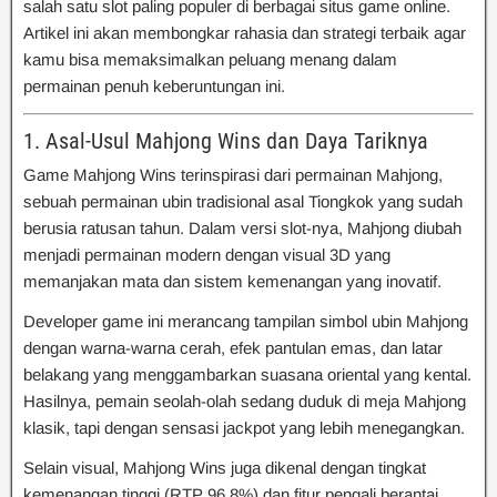
salah satu slot paling populer di berbagai situs game online.
Artikel ini akan membongkar rahasia dan strategi terbaik agar
kamu bisa memaksimalkan peluang menang dalam
permainan penuh keberuntungan ini.
1. Asal-Usul Mahjong Wins dan Daya Tariknya
Game Mahjong Wins terinspirasi dari permainan Mahjong,
sebuah permainan ubin tradisional asal Tiongkok yang sudah
berusia ratusan tahun. Dalam versi slot-nya, Mahjong diubah
menjadi permainan modern dengan visual 3D yang
memanjakan mata dan sistem kemenangan yang inovatif.
Developer game ini merancang tampilan simbol ubin Mahjong
dengan warna-warna cerah, efek pantulan emas, dan latar
belakang yang menggambarkan suasana oriental yang kental.
Hasilnya, pemain seolah-olah sedang duduk di meja Mahjong
klasik, tapi dengan sensasi jackpot yang lebih menegangkan.
Selain visual, Mahjong Wins juga dikenal dengan tingkat
kemenangan tinggi (RTP 96,8%) dan fitur pengali berantai