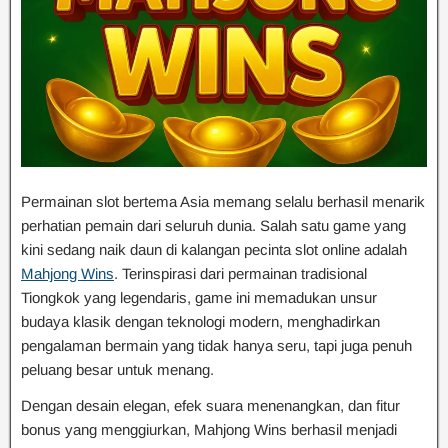
Permainan slot bertema Asia memang selalu berhasil menarik
perhatian pemain dari seluruh dunia. Salah satu game yang
kini sedang naik daun di kalangan pecinta slot online adalah
Mahjong Wins
. Terinspirasi dari permainan tradisional
Tiongkok yang legendaris, game ini memadukan unsur
budaya klasik dengan teknologi modern, menghadirkan
pengalaman bermain yang tidak hanya seru, tapi juga penuh
peluang besar untuk menang.
Dengan desain elegan, efek suara menenangkan, dan fitur
bonus yang menggiurkan, Mahjong Wins berhasil menjadi