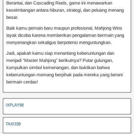
Berantai, dan Cascading Reels, game ini menawarkan
keseimbangan antara hiburan, strategi, dan peluang menang
besar.
Baik kamu pemain baru maupun profesional, Mahjong Wins
layak dicoba karena memberikan pengalaman bermain yang
menyenangkan sekaligus berpotensi menguntungkan.
Jadi, apakah kamu siap menantang keberuntungan dan
menjadi “Master Mahjong” berikutnya? Putar gulungan,
kumpulkan simbol kemenangan, dan buktikan bahwa
keberuntungan memang berpihak pada mereka yang berani
bermain cerdas!
IXPLAY88
TAXI338